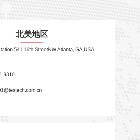
北美地区
 Station 541 16th StreetNW Atlanta, GA,USA.
41 9310
01@testech.com.cn